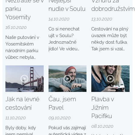
Neztraťte se v
Nejlepší
Vzhůru za
parku
nudle v Soulu
dobrodružstvím
Yosemity
14.10.2020
13.10.2020
16.10.2020
Co si nenechat
Cestování na plný
ujít v Soulu?
úvazek může být
Naše putování v
Jednoznačně
někdy dost fuška.
Yosemitském
jídlo! Ve videu
Tak jsem si vzal
národním parku
najdete tipy co
dovolenou a
vůbec nebyla
byste měli
vyrazil navštívit
brnkačka. Podařilo
ochutnat, kde to
kámoše v
se nám sejít z
vyzkoušet a jak
Kanadě. Ukázali
vyznačené trasy,
dostat z vašeho
mi ta nejlepší
spali jsme pod
korejského
místa v Albertě.
širákem a potkali
dobrodružství to
Teď je můžete
jsme hned
Jak na levné
Čau, jsem
Plavba v
nejlepší.
vidět taky,
několik divokých
cestování
Pavel
Jižním
omrkněte moje
zvířat. Všechny
nové video.
Pacifiku
tyhle momenty
11.10.2020
09.10.2020
se nám podařilo
08.10.2020
Byly doby, kdy
Pokud vás zajímají
natočit. Tenhle
jsem nemíval
autentická videa z