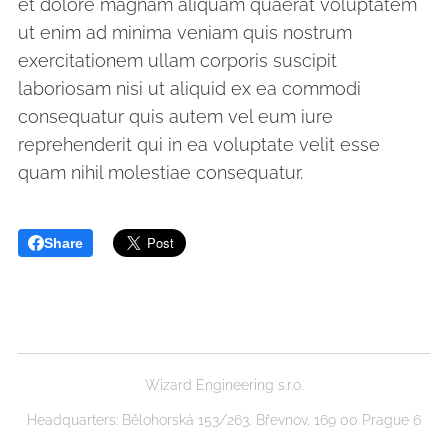
et dolore magnam aliquam quaerat voluptatem
ut enim ad minima veniam quis nostrum
exercitationem ullam corporis suscipit
laboriosam nisi ut aliquid ex ea commodi
consequatur quis autem vel eum iure
reprehenderit qui in ea voluptate velit esse
quam nihil molestiae consequatur.
Share
Wizard Engineering s.r.o.
Headquarters: Bělohorská 153/263, Břevnov, 169 00 Prague 6